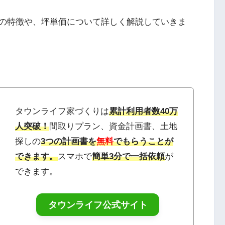
の特徴や、坪単価について詳しく解説していきま
タウンライフ家づくりは
累計利用者数40万
人突破！
間取りプラン、資金計画書、土地
探しの
3つの計画書を
無料
でもらうことが
できます
。
スマホで
簡単3分で一括依頼
が
できます。
タウンライフ公式サイト