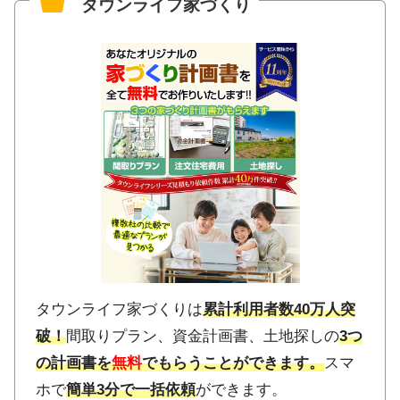
タウンライフ家づくり
タウンライフ家づくりは
累計利用者数40万人突
破！
間取りプラン、資金計画書、土地探しの
3つ
の計画書を
無料
でもらうことができます
。
スマ
ホで
簡単3分で一括依頼
ができます。