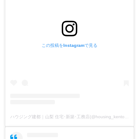
この投稿をInstagramで見る
ハウジング建都｜山梨 住宅･新築･工務店(@housing_kento)がシェアした投稿