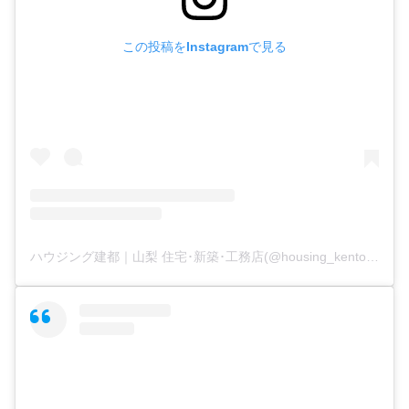
この投稿をInstagramで見る
ハウジング建都｜山梨 住宅･新築･工務店(@housing_kento)がシェアした投稿