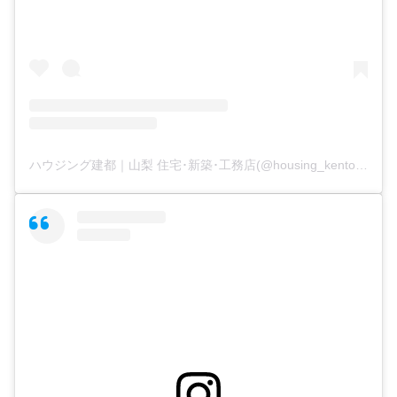
ハウジング建都｜山梨 住宅･新築･工務店(@housing_kento)がシェアした投稿