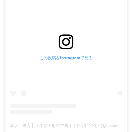
この投稿をInstagramで見る
清水工務店 │ 山梨県甲府市で省エネ住宅に特化✨(@shimizu_koumuten1109)がシェアした投稿