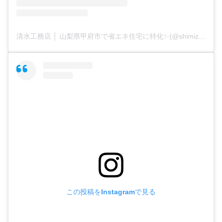
清水工務店 │ 山梨県甲府市で省エネ住宅に特化✨(@shimizu_koumuten1109)がシェアした投稿
この投稿をInstagramで見る