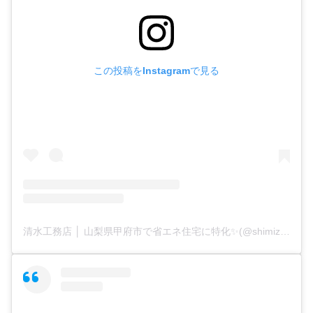
この投稿をInstagramで見る
清水工務店 │ 山梨県甲府市で省エネ住宅に特化✨(@shimizu_koumuten1109)がシェアした投稿