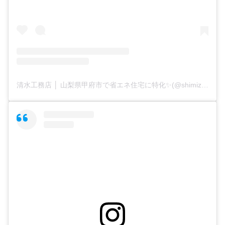
清水工務店 │ 山梨県甲府市で省エネ住宅に特化✨(@shimizu_koumuten1109)がシェアした投稿