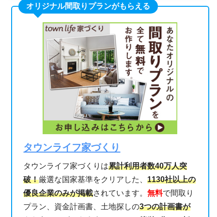
オリジナル間取りプランがもらえる
タウンライフ家づくり
タウンライフ家づくりは
累計利用者数40万人突
破！
厳選な国家基準をクリアした、
1130
社以上の
優良企業のみが掲載
されています。
無料
で間取り
プラン、資金計画書、土地探しの
3つの計画書が