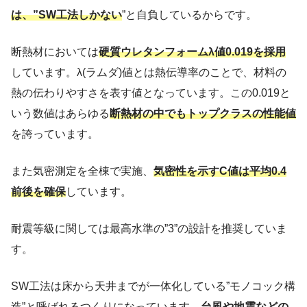
は、”SW工法しかない
”と自負しているからです。
断熱材においては
硬質ウレタンフォームλ値0.019を採用
しています。λ(ラムダ)値とは熱伝導率のことで、材料の
熱の伝わりやすさを表す値となっています。この0.019と
いう数値はあらゆる
断熱材の中でもトップクラスの性能値
を誇っています。
また気密測定を全棟で実施、
気密性を示すC値は平均0.4
前後を確保
しています。
耐震等級に関しては最高水準の”3”の設計を推奨していま
す。
SW工法は床から天井までが一体化している”モノコック構
造”と呼ばれるつくりになっています。
台風や地震などの